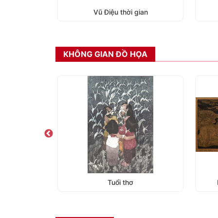
Vũ Điệu thời gian
KHÔNG GIAN ĐỒ HỌA
Bản giao hưởng (bản 3/5)