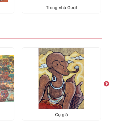
Trong nhà Gươl
Hội An trong mắt tôi