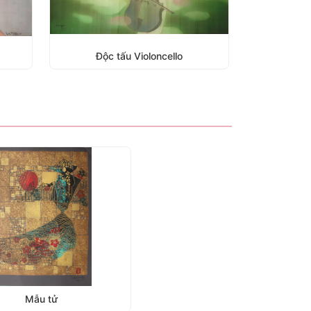
Mùa vàng
Mỹ 
Mẫu tử