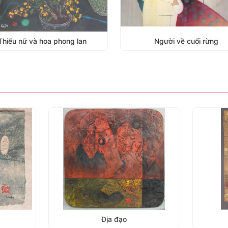
Người về cuối rừng
Độc tấu Violoncello
Địa đạo