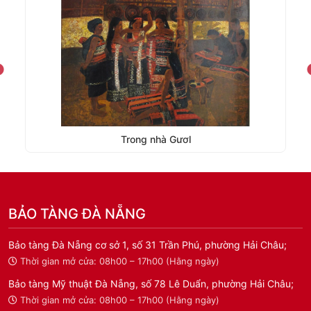
Trong nhà Gươl
BẢO TÀNG ĐÀ NẴNG
Bảo tàng Đà Nẵng cơ sở 1, số 31 Trần Phú, phường Hải Châu;
Thời gian mở cửa: 08h00 – 17h00 (Hằng ngày)
Bảo tàng Mỹ thuật Đà Nẵng, số 78 Lê Duẩn, phường Hải Châu;
Thời gian mở cửa: 08h00 – 17h00 (Hằng ngày)