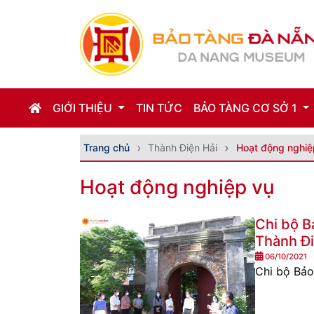
GIỚI THIỆU
TIN TỨC
BẢO TÀNG CƠ SỞ 1
Trang chủ
Thành Điện Hải
Hoạt động nghiệ
Hoạt động nghiệp vụ
Chi bộ B
Thành Đi
06/10/2021
Chi bộ Bảo