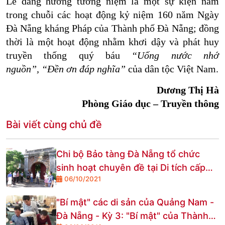
Lễ dâng hương tưởng niệm là một sự kiện nằm
trong chuỗi các hoạt động kỷ niệm 160 năm Ngày
Đà Nẵng kháng Pháp của Thành phố Đà Nẵng; đồng
thời là một hoạt động nhằm khơi dậy và phát huy
truyền thống quý báu
“Uống nước nhớ
nguồn”,
“Đền ơn đáp nghĩa”
của dân tộc Việt Nam.
Dương Thị Hà
Phòng Giáo dục – Truyền thông
Bài viết cùng chủ đề
Chi bộ Bảo tàng Đà Nẵng tổ chức
sinh hoạt chuyên đề tại Di tích cấp
06/10/2021
quốc gia đặc biệt Thành Điện Hải
"Bí mật" các di sản của Quảng Nam -
Đà Nẵng - Kỳ 3: "Bí mật" của Thành