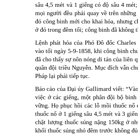
sâu 4,5 mét và 1 giếng có độ sâu 4 mét;
mọi người đều phải quay về trên những 
đó công binh mới cho khai hỏa, nhưng ch
ở đó trong đêm tối; công binh đã không t
Lệnh phát hỏa của Phó Đô đốc Charles R
vào tối ngày 5-9-1858, khi công binh ch
đã cho thấy sự nôn nóng di tản của liên
quân đội triều Nguyễn. Mục đích vẫn chư
Pháp lại phải tiếp tục.
Báo cáo của Đại úy Gallimard viết: “Vào
việc ở các giếng, một phân đội bộ binh
vững. Họ phục hồi các lỗ mồi thuốc nổ 
thuốc nổ ở 1 giếng sâu 4,5 mét và 3 giế
chặt lượng thuốc súng nặng 150kg ở nh
khối thuốc súng nhỏ đêm trước không đủ 