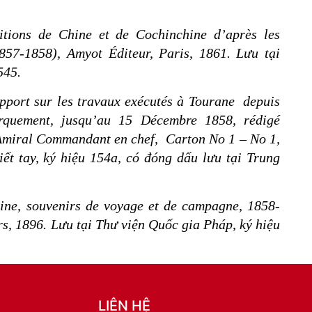
tions de Chine et de Cochinchine d’après les
1857-1858), Amyot Éditeur, Paris, 1861. Lưu tại
545.
pport sur les travaux exécutés à Tourane depuis
rquement, jusqu’au 15 Décembre 1858, rédigé
Amiral Commandant en chef, Carton No 1 – No 1,
ết tay, ký hiệu 154a, có đóng dấu lưu tại Trung
ine, souvenirs de voyage et de campagne, 1858-
rs, 1896. Lưu tại Thư viện Quốc gia Pháp, ký hiệu
LIÊN HỆ