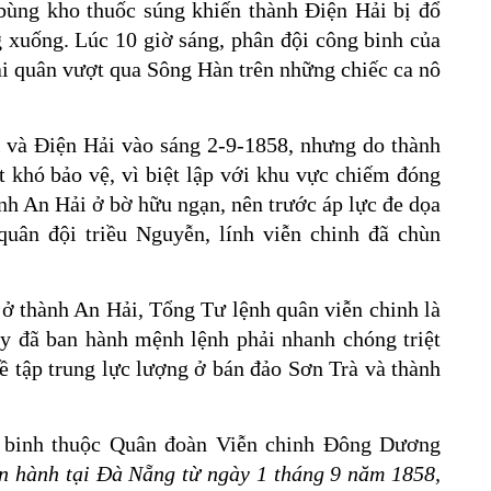
bùng kho thuốc súng khiến thành Điện Hải bị đổ
 xuống. Lúc 10 giờ sáng, phân đội công binh của
hải quân vượt qua Sông Hàn trên những chiếc ca nô
 và Điện Hải vào sáng 2-9-1858, nhưng do thành
 khó bảo vệ, vì biệt lập với khu vực chiếm đóng
ành An Hải ở bờ hữu ngạn, nên trước áp lực đe dọa
uân đội triều Nguyễn, lính viễn chinh đã chùn
t ở thành An Hải, Tổng Tư lệnh quân viễn chinh là
y đã ban hành mệnh lệnh phải nhanh chóng triệt
về tập trung lực lượng ở bán đảo Sơn Trà và thành
g binh thuộc Quân đoàn Viễn chinh Đông Dương
ến hành tại Đà Nẵng từ ngày 1 tháng 9 năm 1858,