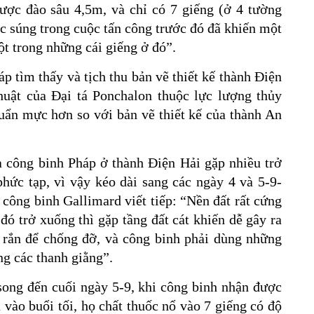
ược đào sâu 4,5m, và chỉ có 7 giếng (ở 4 tường
ốc súng trong cuộc tấn công trước đó đã khiến một
ột trong những cái giếng ở đó”.
p tìm thấy và tịch thu bản vẽ thiết kế thành Điện
huật của Đại tá Ponchalon thuộc lực lượng thủy
huẩn mực hơn so với bản vẽ thiết kế của thành An
a công binh Pháp ở thành Điện Hải gặp nhiều trở
hức tạp, vì vậy kéo dài sang các ngày 4 và 5-9-
công binh Gallimard viết tiếp: “Nền đất rất cứng
đó trở xuống thì gặp tầng đất cát khiến dễ gây ra
u rắn để chống đỡ, và công binh phải dùng những
ng các thanh giằng”.
ong đến cuối ngày 5-9, khi công binh nhận được
 vào buổi tối, họ chất thuốc nổ vào 7 giếng có độ