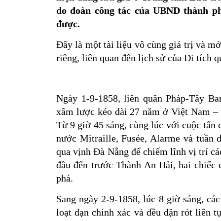
do đoàn công tác của UBND thành ph
được.
Đây là một tài liệu vô cùng giá trị và 
riêng, liên quan đến lịch sử của Di tích 
Ngày 1-9-1858, liên quân Pháp-Tây B
xâm lược kéo dài 27 năm ở Việt Nam – t
Từ 9 giờ 45 sáng, cùng lúc với cuộc tấn 
nước Mitraille, Fusée, Alarme và tuầ
qua vịnh Đà Nẵng để chiếm lĩnh vị trí c
đầu đến trước Thành An Hải, hai chiếc c
phá.
Sang ngày 2-9-1858, lúc 8 giờ sáng, cá
loạt đạn chính xác và đều đặn rót liên 