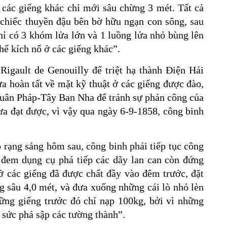
 các giếng khác chỉ mới sâu chừng 3 mét. Tất cả
chiếc thuyền đậu bên bờ hữu ngạn con sông, sau
ỉ có 3 khóm lửa lớn và 1 luồng lửa nhỏ bùng lên
hể kích nổ ở các giếng khác”.
igault de Genouilly để triệt hạ thành Điện Hải
ưa hoàn tất về mặt kỹ thuật ở các giếng được đào,
 quân Pháp-Tây Ban Nha để tránh sự phản công của
a đạt được, vì vậy qua ngày 6-9-1858, công binh
 rạng sáng hôm sau, công binh phải tiếp tục công
 đem dụng cụ phá tiếp các dãy lan can còn đứng
ở các giếng đã được chất đầy vào đêm trước, đặt
ng sâu 4,0 mét, và đưa xuống những cái lò nhỏ lèn
ững giếng trước đó chỉ nạp 100kg, bởi vì những
sức phá sập các tường thành”.