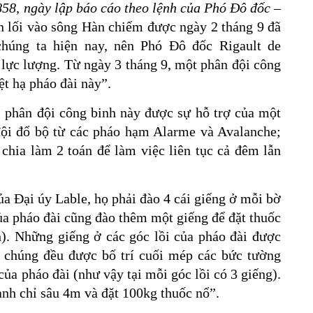
858, ngày lập báo cáo theo lệnh của Phó Đô đốc
–
ên lối vào sông Hàn chiếm được ngày 2 tháng 9 đã
húng ta hiện nay, nên Phó Đô đốc Rigault de
lực lượng. Từ ngày 3 tháng 9, một phân đội công
ệt hạ pháo đài này”.
, phân đội công binh này được sự hỗ trợ của một
 đội đổ bộ từ các pháo hạm Alarme và Avalanche;
chia làm 2 toán để làm việc liên tục cả đêm lẫn
ủa Đại úy Lable, họ phải đào 4 cái giếng ở mỗi bờ
của pháo đài cũng đào thêm một giếng để đặt thuốc
h). Những giếng ở các góc lồi của pháo đài được
; chúng đều được bố trí cuối mép các bức tường
của pháo đài (như vậy tại mỗi góc lồi có 3 giếng).
nh chỉ sâu 4m và đặt 100kg thuốc nổ”.