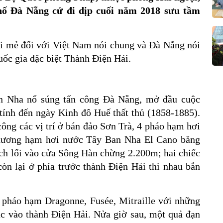
ố Đà Nẵng cử đi dịp cuối năm 2018 sưu tầm
mới mẻ đối với Việt Nam nói chung và Đà Nẵng nói
quốc gia đặc biệt Thành Điện Hải.
an Nha nổ súng tấn công Đà Nẵng, mở đầu cuộc
ính đến ngày Kinh đô Huế thất thủ (1858-1885).
công các vị trí ở bán đảo Sơn Trà, 4 pháo hạm hơi
n dương hạm hơi nước Tây Ban Nha El Cano băng
ách lối vào cửa Sông Hàn chừng 2.200m; hai chiếc
òn lại ở phía trước thành Điện Hải thi nhau bắn
c pháo hạm Dragonne, Fusée, Mitraille với những
tục vào thành Điện Hải. Nửa giờ sau, một quả đạn