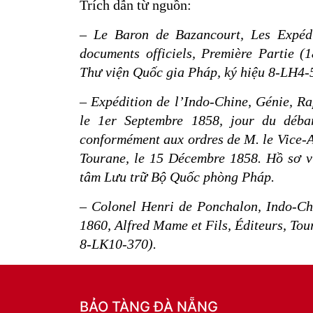
Trích dẫn từ nguồn:
– Le Baron de Bazancourt, Les Expédi
documents officiels, Première Partie (
Thư viện Quốc gia Pháp, ký hiệu 8-LH4-
– Expédition de l’Indo-Chine, Génie, Ra
le 1er Septembre 1858, jour du déba
conformément aux ordres de M. le Vice-
Tourane, le 15 Décembre 1858. Hồ sơ vi
tâm Lưu trữ Bộ Quốc phòng Pháp.
– Colonel Henri de Ponchalon, Indo-Ch
1860, Alfred Mame et Fils, Éditeurs, Tou
8-LK10-370).
BẢO TÀNG ĐÀ NẴNG