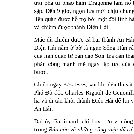
trái phá từ pháo hạm Dragonne làm nổ 
sập. Đến 9 giờ, ngọn lửa mới chịu chùng
liên quân được hỗ trợ bởi một đội lính 
và chiếm được thành Điện Hải.
Mặc dù chiếm được cả hai thành An Hải
Điện Hải nằm ở bờ tả ngạn Sông Hàn rất
của liên quân từ bán đảo Sơn Trà đến th
phản công mạnh mẽ ngay lập tức của q
bước.
Chiều ngày 3-9-1858, sau khi đến thị sá
Phó Đô đốc Charles Rigault de Genouill
hạ và di tản khỏi thành Điện Hải để lui 
An Hải.
Đại úy Gallimard, chỉ huy đơn vị côn
trong
Báo cáo về những công việc đã ti