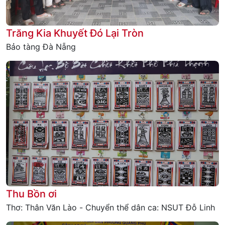
Trăng Kia Khuyết Đó Lại Tròn
Bảo tàng Đà Nẵng
Thu Bồn ơi
Thơ: Thân Văn Lào - Chuyển thể dân ca: NSUT Đỗ Linh