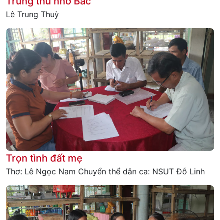
Trung thu nhớ Bác
Lê Trung Thuỳ
Trọn tình đất mẹ
Thơ: Lê Ngọc Nam Chuyển thể dân ca: NSUT Đỗ Linh