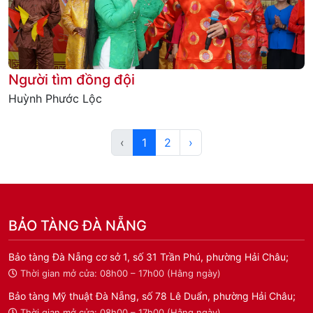
Người tìm đồng đội
Huỳnh Phước Lộc
‹
1
2
›
BẢO TÀNG ĐÀ NẴNG
Bảo tàng Đà Nẵng cơ sở 1, số 31 Trần Phú, phường Hải Châu;
Thời gian mở cửa: 08h00 – 17h00 (Hằng ngày)
Bảo tàng Mỹ thuật Đà Nẵng, số 78 Lê Duẩn, phường Hải Châu;
Thời gian mở cửa: 08h00 – 17h00 (Hằng ngày)