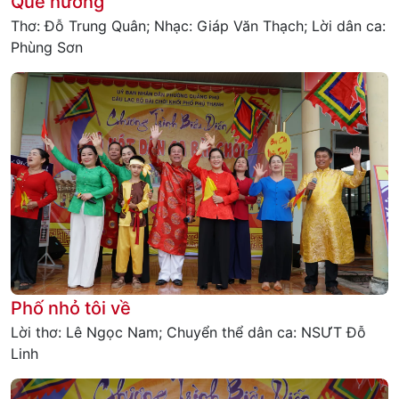
Quê hương
Thơ: Đỗ Trung Quân; Nhạc: Giáp Văn Thạch; Lời dân ca:
Phùng Sơn
Phố nhỏ tôi về
Lời thơ: Lê Ngọc Nam; Chuyển thể dân ca: NSƯT Đỗ
Linh