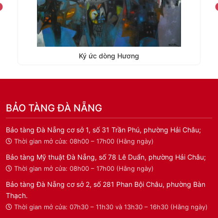
Ký ức dòng Hương
BẢO TÀNG ĐÀ NẴNG
Bảo tàng Đà Nẵng cơ sở 1, số 31 Trần Phú, phường Hải Châu;
Thời gian mở cửa: 08h00 – 17h00 (Hằng ngày)
Bảo tàng Mỹ thuật Đà Nẵng, số 78 Lê Duẩn, phường Hải Châu;
Thời gian mở cửa: 08h00 – 17h00 (Hằng ngày)
Bảo tàng Đà Nẵng cơ sở 2, số 281 Phan Bội Châu, phường Bàn
Thạch.
Thời gian mở cửa: 07h30 – 11h30 và 13h30 – 16h30 (Hằng ngày)