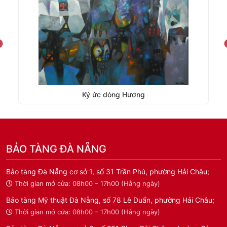
Ký ức dòng Hương
BẢO TÀNG ĐÀ NẴNG
Bảo tàng Đà Nẵng cơ sở 1, số 31 Trần Phú, phường Hải Châu;
Thời gian mở cửa: 08h00 – 17h00 (Hằng ngày)
Bảo tàng Mỹ thuật Đà Nẵng, số 78 Lê Duẩn, phường Hải Châu;
Thời gian mở cửa: 08h00 – 17h00 (Hằng ngày)