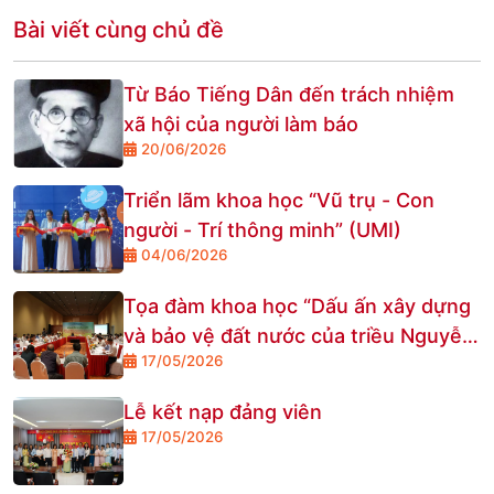
Bài viết cùng chủ đề
Từ Báo Tiếng Dân đến trách nhiệm
xã hội của người làm báo
20/06/2026
Triển lãm khoa học “Vũ trụ - Con
người - Trí thông minh” (UMI)
04/06/2026
Tọa đàm khoa học “Dấu ấn xây dựng
và bảo vệ đất nước của triều Nguyễn
17/05/2026
tại Cửa Hàn - nhận diện qua các công
trình phòng thủ thế kỷ XIX - gợi mở
Lễ kết nạp đảng viên
hướng tiếp cận Dự án Công viên Văn
17/05/2026
hóa Vườn Nhật Nguyệt”