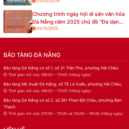
03/03/2026
Đà Nẵng – Cơ sở 2 đã chính thức khởi
động với những nụ cười trong veo
Chương trình ngày hội di sản văn hóa
của các bạn học sinh đến từ trường
Đà Nẵng năm 2025 chủ đề "Đa dạng
Tiểu học Nguyễn Hiền, phường Bàn
05/12/2025
sắc màu văn hóa vùng cao Đà Nẵng"
Thạch.
BẢO TÀNG ĐÀ NẴNG
Bảo tàng Đà Nẵng cơ sở 1, số 31 Trần Phú, phường Hải Châu;
Thời gian mở cửa: 08h00 – 17h00 (Hằng ngày)
Bảo tàng Mỹ thuật Đà Nẵng, số 78 Lê Duẩn, phường Hải Châu;
Thời gian mở cửa: 08h00 – 17h00 (Hằng ngày)
Bảo tàng Đà Nẵng cơ sở 2, số 281 Phan Bội Châu, phường Bàn
Thạch.
Thời gian mở cửa: 07h30 – 11h30 và 13h30 – 16h30 (Hằng ngày)