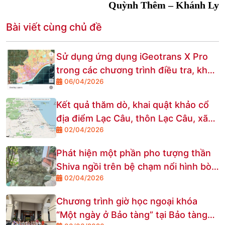
Quỳnh Thêm – Khánh Ly
Bài viết cùng chủ đề
Sử dụng ứng dụng iGeotrans X Pro
trong các chương trình điều tra, khảo
06/04/2026
sát di tích, địa điểm khảo cổ
Kết quả thăm dò, khai quật khảo cổ
địa điểm Lạc Câu, thôn Lạc Câu, xã
02/04/2026
Thăng An, thành phố Đà Nẵng
Phát hiện một phần pho tượng thần
Shiva ngồi trên bệ chạm nổi hình bò
02/04/2026
thần Nandi ở mặt trước tại xã Quế
Sơn Trung, thành phố Đà Nẵng
Chương trình giờ học ngoại khóa
“Một ngày ở Bảo tàng” tại Bảo tàng