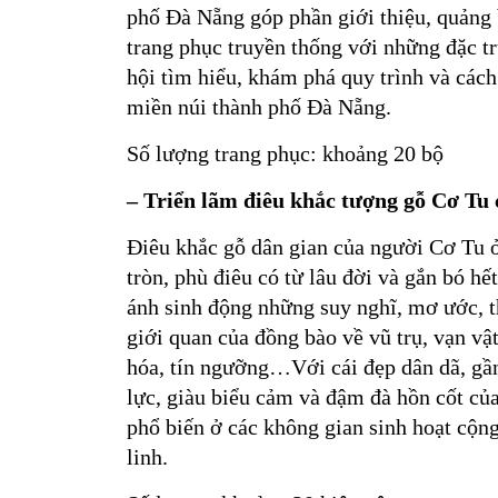
phố Đà Nẵng góp phần giới thiệu, quảng b
trang phục truyền thống với những đặc tr
hội tìm hiểu, khám phá quy trình và cách
miền núi thành phố Đà Nẵng.
Số lượng trang phục: khoảng 20 bộ
– Triển lãm điêu khắc tượng gỗ Cơ Tu
Điêu khắc gỗ dân gian của người Cơ Tu 
tròn, phù điêu có từ lâu đời và gắn bó h
ánh sinh động những suy nghĩ, mơ ước, t
giới quan của đồng bào về vũ trụ, vạn vật
hóa, tín ngưỡng…Với cái đẹp dân dã, gần
lực, giàu biểu cảm và đậm đà hồn cốt củ
phổ biến ở các không gian sinh hoạt cộng
linh.