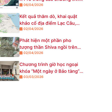
06/04/2026
điều tra, khảo sát di tích, địa
điểm khảo cổ
Kết quả thăm dò, khai quật
khảo cổ địa điểm Lạc Câu,
02/04/2026
thôn Lạc Câu, xã Thăng An,
thành phố Đà Nẵng
Phát hiện một phần pho
tượng thần Shiva ngồi trên
02/04/2026
bệ chạm nổi hình bò thần
Nandi ở mặt trước tại xã Quế
Chương trình giờ học ngoại
Sơn Trung, thành phố Đà
khóa “Một ngày ở Bảo tàng”
Nẵng
03/03/2026
tại Bảo tàng Đà Nẵng – Cơ sở
2 đã chính thức khởi động với
những nụ cười trong veo của
các bạn học sinh đến từ
trường Tiểu học Nguyễn
Hiền, phường Bàn Thạch.