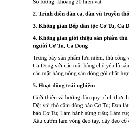
Số lượng: khoảng 20 hiện vật
2. Trình diễn dân ca, dân vũ truyền th
3. Không gian
B
ếp
dân tộc
Cơ
T
u, Ca 
4. Không
gian
giới thiệu sản phẩm thủ
người
Cơ
Tu,
Ca Dong
Trưng bày sản phẩm lưu niệm, thủ công 
Ca Dong với các mặt hàng chủ yếu là sản 
các mặt hàng nông sản đóng gói chất lượ
5. Hoạt động trải nghiệm
Giới thiệu và hướng dẫn quy trình thực 
Dệt vải thổ cẩm đồng bào Cơ Tu; Đan lá
bào Cơ Tu; Làm bánh sừng trâu; Làm rượ
Xâu cườm làm vòng đeo tay, dây đeo cổ