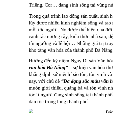
Triêng, Cor… đang sinh sống tại vùng nú
Trong quá trình lao động sản xuất, sinh 
lũy được nhiều kinh nghiệm sống và tạo 
mỗi tộc người. Nó được thể hiện qua đời
canh tác nương rẫy, kiểu thức nhà sàn, dệ
tín ngưỡng và lễ hội… Những giá trị tr
kho tàng văn hóa của thành phố Đà Nẵng
Hướng đến kỷ niệm Ngày Di sản Văn hóa
văn hóa Đà Nẵng”
– sự kiện văn hóa thư
khẳng định sứ mệnh bảo tồn, tôn vinh và 
nay, với chủ đề
“Đa dạng sắc màu văn 
muốn giới thiệu, quảng bá và tôn vinh nh
tộc ít người đang sinh sống tại thành phố;
dân tộc trong lòng thành phố.