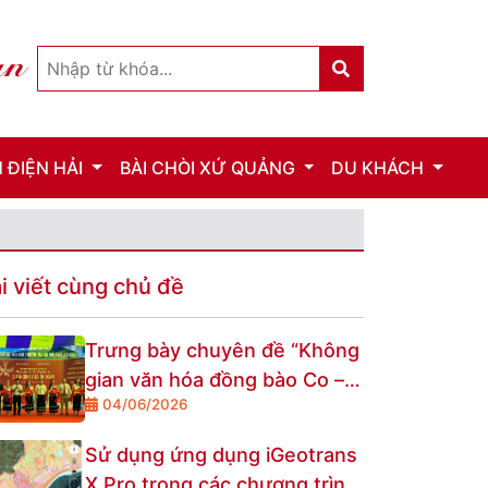
 ĐIỆN HẢI
BÀI CHÒI XỨ QUẢNG
DU KHÁCH
i viết cùng chủ đề
Trưng bày chuyên đề “Không
gian văn hóa đồng bào Co –
04/06/2026
Di sản sống giữa đại ngàn”
Sử dụng ứng dụng iGeotrans
X Pro trong các chương trình