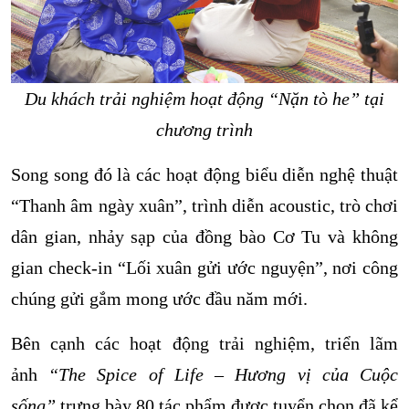
Du khách trải nghiệm hoạt động “Nặn tò he” tại
chương trình
Song song đó là các hoạt động biểu diễn nghệ thuật
“Thanh âm ngày xuân”, trình diễn acoustic, trò chơi
dân gian, nhảy sạp của đồng bào Cơ Tu và không
gian check-in “Lối xuân gửi ước nguyện”, nơi công
chúng gửi gắm mong ước đầu năm mới.
Bên cạnh các hoạt động trải nghiệm, triển lãm
ảnh
“The Spice of Life – Hương vị của Cuộc
sống”
trưng bày 80 tác phẩm được tuyển chọn đã kể