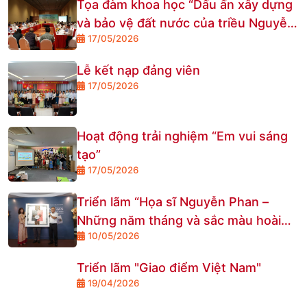
Tọa đàm khoa học “Dấu ấn xây dựng
và bảo vệ đất nước của triều Nguyễn
17/05/2026
tại Cửa Hàn - nhận diện qua các công
trình phòng thủ thế kỷ XIX - gợi mở
Lễ kết nạp đảng viên
hướng tiếp cận Dự án Công viên Văn
17/05/2026
hóa Vườn Nhật Nguyệt”
Hoạt động trải nghiệm “Em vui sáng
tạo”
17/05/2026
Triển lãm “Họa sĩ Nguyễn Phan –
Những năm tháng và sắc màu hoài
10/05/2026
niệm”
Triển lãm "Giao điểm Việt Nam"
19/04/2026