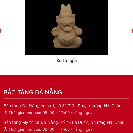
Sư tử ngồi
BẢO TÀNG ĐÀ NẴNG
Bảo tàng Đà Nẵng cơ sở 1, số 31 Trần Phú, phường Hải Châu;
Thời gian mở cửa: 08h00 – 17h00 (Hằng ngày)
Bảo tàng Mỹ thuật Đà Nẵng, số 78 Lê Duẩn, phường Hải Châu;
Thời gian mở cửa: 08h00 – 17h00 (Hằng ngày)