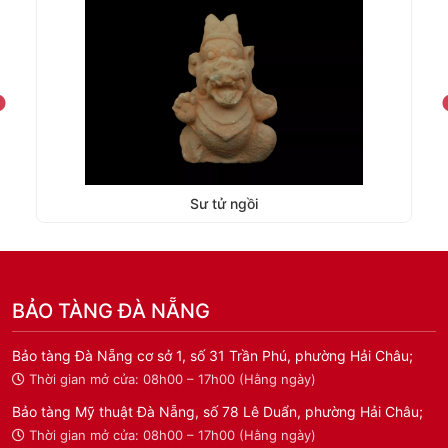
Sư tử ngồi
BẢO TÀNG ĐÀ NẴNG
Bảo tàng Đà Nẵng cơ sở 1, số 31 Trần Phú, phường Hải Châu;
Thời gian mở cửa: 08h00 – 17h00 (Hằng ngày)
Bảo tàng Mỹ thuật Đà Nẵng, số 78 Lê Duẩn, phường Hải Châu;
Thời gian mở cửa: 08h00 – 17h00 (Hằng ngày)