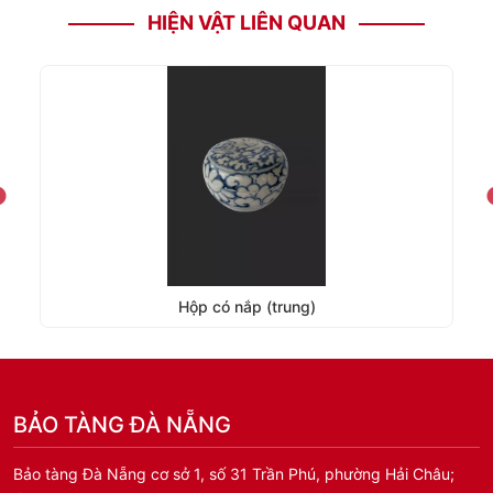
HIỆN VẬT LIÊN QUAN
Hộp có nắp (trung)
BẢO TÀNG ĐÀ NẴNG
Bảo tàng Đà Nẵng cơ sở 1, số 31 Trần Phú, phường Hải Châu;