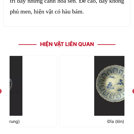
trí dãy những cánh hoa sen. Đế cao, đáy không
phủ men, hiện vật có hàu bám.
HIỆN VẬT LIÊN QUAN
Đĩa (lớn)