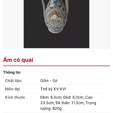
Ấm có quai
Thông tin
Chất liệu
Gốm - Sứ
Niên đại
Thế kỷ XV-XVI
Kích thước
Đkm: 6.3cm; Đkđ: 8.0cm; Cao:
23.5cm; Đk thân: 11.3cm; Trọng
lượng: 820g