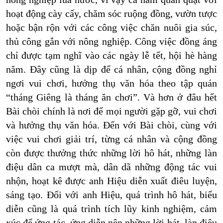
hoạt động cày cấy, chăm sóc ruộng đồng, vườn tược
hoặc bận rộn với các công việc chăn nuôi gia súc,
thủ công gắn với nông nghiệp. Công việc đồng áng
chỉ được tạm nghĩ vào các ngày lễ tết, hội hè hàng
năm. Đây cũng là dịp để cá nhân, cộng đồng nghỉ
ngơi vui chơi, hưởng thụ văn hóa theo tập quán
“tháng Giêng là tháng ăn chơi”. Và hơn ở đâu hết
Bài chòi chính là nơi để mọi người gặp gỡ, vui chơi
và hưởng thụ văn hóa. Đến với Bài chòi, cùng với
việc vui chơi giải trí, từng cá nhân và cộng đồng
còn được thưởng thức những lời hô hát, những làn
điệu dân ca mượt mà, dân dã những động tác vui
nhộn, hoạt kê được anh Hiệu diễn xuất điêu luyện,
sáng tạo. Đối với anh Hiệu, quá trình hô hát, biểu
diễn cũng là quá trình tích lũy kinh nghiệm, cảm
xúc để ứng tác, ứng diễn nên những lời hát, làn điệu