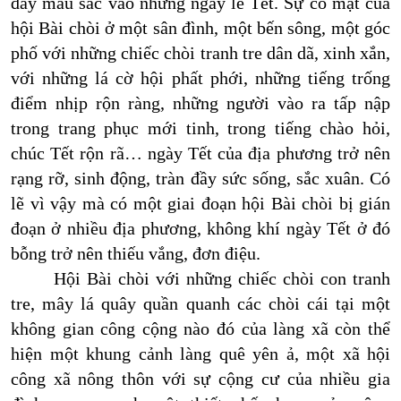
đầy màu sắc vào những ngày lễ Tết. Sự có mặt của
hội Bài chòi ở một sân đình, một bến sông, một góc
phố với những chiếc chòi tranh tre dân dã, xinh xắn,
với những lá cờ hội phất phới, những tiếng trống
điểm nhịp rộn ràng, những người vào ra tấp nập
trong trang phục mới tinh, trong tiếng chào hỏi,
chúc Tết rộn rã… ngày Tết của địa phương trở nên
rạng rỡ, sinh động, tràn đầy sức sống, sắc xuân. Có
lẽ vì vậy mà có một giai đoạn hội Bài chòi bị gián
đoạn ở nhiều địa phương, không khí ngày Tết ở đó
bỗng trở nên thiếu vắng, đơn điệu.
Hội Bài chòi với những chiếc chòi con tranh
tre, mây lá quây quần quanh các chòi cái tại một
không gian công cộng nào đó của làng xã còn thể
hiện một khung cảnh làng quê yên ả, một xã hội
công xã nông thôn với sự cộng cư của nhiều gia