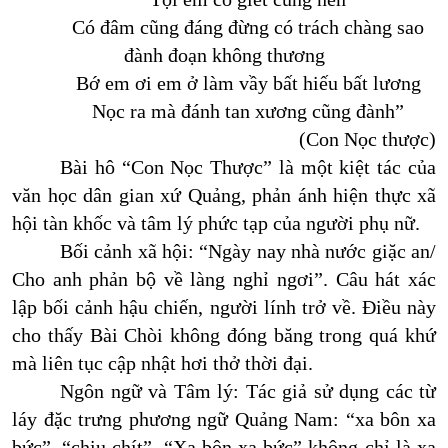
Có đâm cũng đáng đừng có trách chàng sao
đành đoạn không thương
Bớ em ơi em ở làm vầy bất hiếu bất lương
Nọc ra mà đánh tan xương cũng đành
”
(Con Nọc thược)
Bài hô “Con Nọc Thược” là một kiệt tác của
văn học dân gian xứ Quảng, phản ánh hiện thực xã
hội tàn khốc và tâm lý phức tạp của người phụ nữ.
Bối cảnh xã hội: “Ngày nay nhà nước giặc an/
Cho anh phản bộ về làng nghỉ ngơi”. Câu hát xác
lập bối cảnh hậu chiến, người lính trở về. Điều này
cho thấy Bài Chòi không đóng băng trong quá khứ
mà liên tục cập nhật hơi thở thời đại.
Ngôn ngữ và Tâm lý: Tác giả sử dụng các từ
láy đặc trưng phương ngữ Quảng Nam: “xa bôn xa
bức”, “chiu chít”. “Xa bôn xa bức” không chỉ là xa