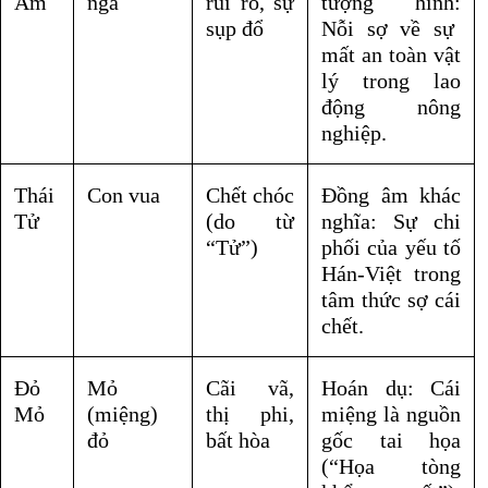
Ầm
ngã
rủi ro, sự
tượng hình:
sụp đổ
Nỗi sợ về sự
mất an toàn vật
lý trong lao
động nông
nghiệp.
Thái
Con vua
Chết chóc
Đồng âm khác
Tử
(do từ
nghĩa:
Sự chi
“Tử”)
phối của yếu tố
Hán-Việt trong
tâm thức sợ cái
chết.
Đỏ
Mỏ
Cãi vã,
Hoán dụ:
Cái
Mỏ
(miệng)
thị phi,
miệng là nguồn
đỏ
bất hòa
gốc tai họa
(“Họa tòng