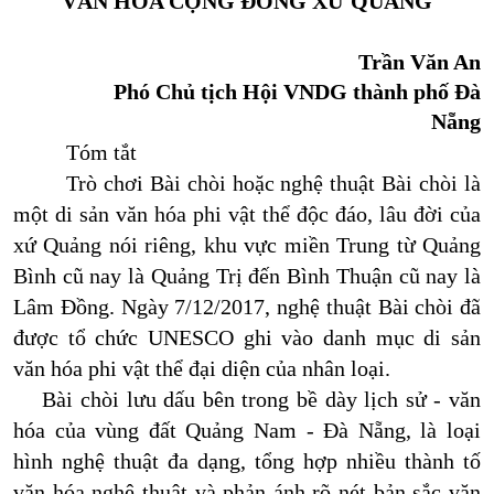
VĂN HÓA CỘNG ĐỒNG
XỨ QUẢNG
Trần Văn An
Phó Chủ tịch Hội VNDG thành phố Đà
Nẵng
Tóm tắt
Trò chơi Bài chòi hoặc nghệ thuật Bài chòi là
một di sản văn hóa phi vật thể độc đáo, lâu đời của
xứ Quảng nói riêng, khu vực miền Trung từ Quảng
Bình cũ nay là Quảng Trị đến Bình Thuận cũ nay là
Lâm Đồng. Ngày 7/12/2017, nghệ thuật Bài chòi đã
được tổ chức UNESCO ghi vào danh mục di sản
văn hóa phi vật thể đại diện của nhân loại.
Bài chòi lưu dấu bên trong bề dày lịch sử - văn
hóa của vùng đất Quảng Nam - Đà Nẵng, là loại
hình nghệ thuật đa dạng, tổng hợp nhiều thành tố
văn hóa nghệ thuật và phản ánh rõ nét bản sắc văn