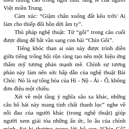
Việt miền Trung.
Cảm xúc: “Giậm chân xuống đất kêu trời/ Ai
làm cho thiếp đổi hồn dời âm ty”.
Thủ pháp nghệ thuật: Từ “gối” trong câu cuối
được dùng để bắt vần sang con bài “Chín Gối”.
Tiếng khóc than ai oán này được trình diễn
giữa tiếng trống hội rộn ràng tạo nên một hiệu ứng
thẩm mỹ tương phản mạnh mẽ. Chính sự tương
phản này làm nên sức hấp dẫn của nghệ thuật Bài
Chòi: Nó là sự tổng hòa của Hỉ - Nộ - Ái - Ố, không
đơn điệu một chiều.
Xét về một tầng ý nghĩa sâu xa khác, những
câu hô hát này mang tính chất thanh lọc” nghe về
nỗi đau của người khác (trong nghệ thuật) giúp
người xem giải tỏa những ẩn ức, lo âu của chính
mình. Sự bi thương trong lời hô con “Chín Gố”