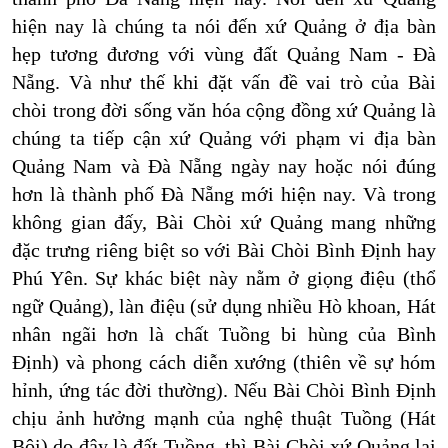
hiện nay là chúng ta nói đến xứ Quảng ở địa bàn
hẹp tương đương với vùng đất Quảng Nam - Đà
Nẵng. Và như thế khi đặt vấn đề vai trò của Bài
chòi trong đời sống văn hóa cộng đồng xứ Quảng là
chúng ta tiếp cận xứ Quảng với phạm vi địa bàn
Quảng Nam và Đà Nẵng ngày nay hoặc nói đúng
hơn là thành phố Đà Nẵng mới hiện nay. Và trong
không gian đấy, Bài Chòi xứ Quảng mang những
đặc trưng riêng biệt so với Bài Chòi Bình Định hay
Phú Yên. Sự khác biệt này nằm ở giọng điệu (thổ
ngữ Quảng), làn điệu (sử dụng nhiều Hò khoan, Hát
nhân ngãi hơn là chất Tuồng bi hùng của Bình
Định) và phong cách diễn xướng (thiên về sự hóm
hỉnh, ứng tác đời thường). Nếu Bài Chòi Bình Định
chịu ảnh hưởng mạnh của nghệ thuật Tuồng (Hát
Bội) do đây là đất Tuồng, thì Bài Chòi xứ Quảng lại