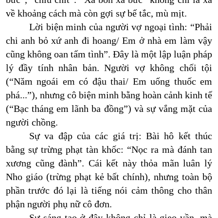
về khoảng cách mà còn gợi sự bế tắc, mù mịt.
Lời biện minh của người vợ ngoại tình: “Phải
chi anh bỏ xứ anh đi hoang/ Em ở nhà em làm vậy
cũng không oan tấm tình”. Đây là một lập luận pháp
lý đầy tính nhân bản. Người vợ không chối tội
(“Năm ngoái em có đậu thai/ Em uống thuốc em
phá...”), nhưng cô biện minh bằng hoàn cảnh kinh tế
(“Bạc tháng em lãnh ba đồng”) và sự vắng mặt của
người chồng.
Sự va đập của các giá trị: Bài hô kết thúc
bằng sự trừng phạt tàn khốc: “Nọc ra mà đánh tan
xương cũng đành”. Cái kết này thỏa mãn luân lý
Nho giáo (trừng phạt kẻ bất chính), nhưng toàn bộ
phần trước đó lại là tiếng nói cảm thông cho thân
phận người phụ nữ cô đơn.
Sự sáng tạo ở đây không chỉ là gieo vần, mà