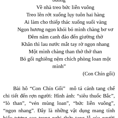
Về nhà treo bức liễn vuông
Treo lên rớt xuống lụy tuôn hai hàng
Ai làm cho thiếp thác xuống suối vàng
Ngọn hương ngọn khói bỏ mình chàng bơ vơ
Đêm năm canh đáo đến giường thờ
Khăn thì lau nước mắt tay rờ ngọn nhang
Một mình chàng than thở thở than
Bỏ gối nghiêng nệm chích phòng loan một
mình
”
(Con Chín gối)
Bài hô “Con Chín Gối” mô tả cảnh tang chế
chi tiết đến rợn người: Hình ảnh: “siêu thuốc Bắc”,
“lò than”, “vén mùng loan”, “bức liễn vuông”,
“ngọn nhang”. Đây là những vật dụng mang tính
biểu tượng cao trong nghi thức tang lễ của người