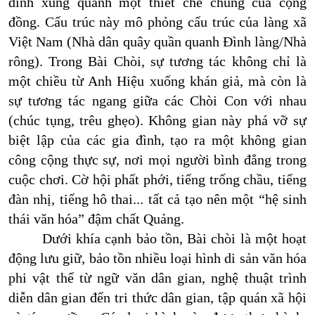
đình xung quanh một thiết chế chung của cộng
đồng. Cấu trúc này mô phỏng cấu trúc của làng xã
Việt Nam (Nhà dân quây quần quanh Đình làng/Nhà
rông). Trong Bài Chòi, sự tương tác không chỉ là
một chiều từ Anh Hiệu xuống khán giả, mà còn là
sự tương tác ngang giữa các Chòi Con với nhau
(chúc tụng, trêu ghẹo). Không gian này phá vỡ sự
biệt lập của các gia đình, tạo ra một không gian
công cộng thực sự, nơi mọi người bình đẳng trong
cuộc chơi. Cờ hội phất phới, tiếng trống chầu, tiếng
đàn nhị, tiếng hô thai... tất cả tạo nên một “hệ sinh
thái văn hóa” đậm chất Quảng.
Dưới khía cạnh bảo tồn, Bài chòi là một hoạt
động lưu giữ, bảo tồn nhiều loại hình di sản văn hóa
phi vật thể từ ngữ văn dân gian, nghệ thuật trình
diễn dân gian đến tri thức dân gian, tập quán xã hội