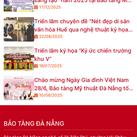
sáng tạo” năm 2025 tại Bảo tàng Mỹ
17/12/2025
thuật Đà Nẵng
Triển lãm chuyên đề “Nét đẹp di sản
văn hóa Huế qua nghệ thuật ký họa”
22/08/2025
tại Bảo tàng Mỹ thuật Đà Nẵng
Triển lãm ký họa “Ký ức chiến trường
khu V”
16/07/2025
Chào mừng Ngày Gia đình Việt Nam
28/6, Bảo tàng Mỹ thuật Đà Nẵng tổ
10/06/2025
chức cuộc thi và triển lãm ảnh online
với chủ đề “Gia đình yêu thương”
BẢO TÀNG ĐÀ NẴNG