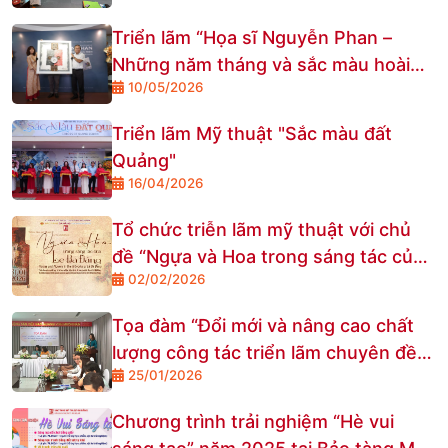
Triển lãm “Họa sĩ Nguyễn Phan –
Những năm tháng và sắc màu hoài
10/05/2026
niệm”
Triển lãm Mỹ thuật "Sắc màu đất
Quảng"
16/04/2026
Tổ chức triễn lãm mỹ thuật với chủ
đề “Ngựa và Hoa trong sáng tác của
02/02/2026
Lê Bá Đảng”
Tọa đàm “Đổi mới và nâng cao chất
lượng công tác triển lãm chuyên đề
25/01/2026
tại các bảo tàng mỹ thuật ở Việt
Nam” tại Bảo tàng Mỹ thuật Đà Nẵng
Chương trình trải nghiệm “Hè vui