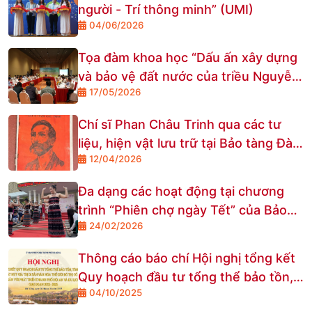
người - Trí thông minh” (UMI)
04/06/2026
Tọa đàm khoa học “Dấu ấn xây dựng
và bảo vệ đất nước của triều Nguyễn
17/05/2026
tại Cửa Hàn - nhận diện qua các công
trình phòng thủ thế kỷ XIX - gợi mở
Chí sĩ Phan Châu Trinh qua các tư
hướng tiếp cận Dự án Công viên Văn
liệu, hiện vật lưu trữ tại Bảo tàng Đà
hóa Vườn Nhật Nguyệt”
12/04/2026
Nẵng
Đa dạng các hoạt động tại chương
trình “Phiên chợ ngày Tết” của Bảo
24/02/2026
tàng Đà Nẵng
Thông cáo báo chí Hội nghị tổng kết
Quy hoạch đầu tư tổng thể bảo tồn,
04/10/2025
tôn tạo và phát huy giá trị Di sản văn