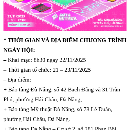
* THỜI GIAN VÀ ĐỊA ĐIỂM CHƯƠNG TRÌNH
NGÀY HỘI:
– Khai mạc: 8h30 ngày 22/11/2025
– Thời gian tổ chức: 21 – 23/11/2025
– Địa điểm:
+ Bảo tàng Đà Nẵng, số 42 Bạch Đằng và 31 Trần
Phú, phường Hải Châu, Đà Nẵng;
+ Bảo tàng Mỹ thuật Đà Nẵng, số 78 Lê Duẩn,
phường Hải Châu, Đà Nẵng.
+ Bảo tàng Đà Nẵng – Cơ sở 2, số 281 Phan Bội