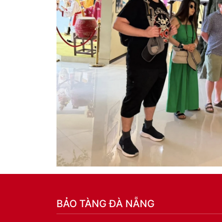
BẢO TÀNG ĐÀ NẴNG