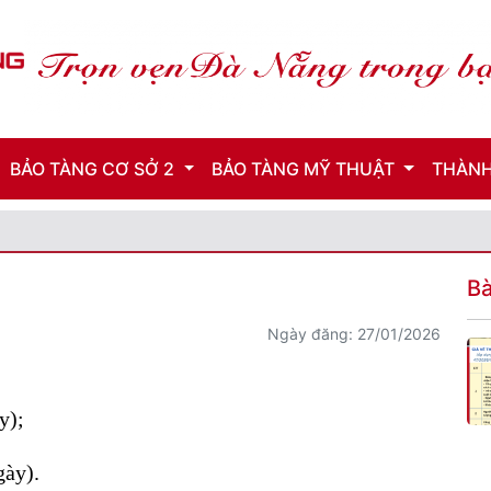
BẢO TÀNG CƠ SỞ 2
BẢO TÀNG MỸ THUẬT
THÀNH
Bà
Ngày đăng: 27/01/2026
y)
;
gày).