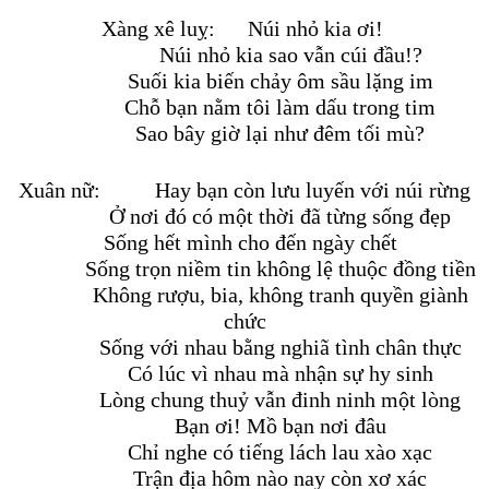
Xàng xê luỵ:
Núi nhỏ kia ơi!
Núi nhỏ kia sao vẫn cúi đầu!?
Suối kia biến chảy ôm sầu lặng im
Chỗ bạn nằm tôi làm dấu trong tim
Sao bây giờ lại như đêm tối mù?
Xuân nữ:
Hay bạn còn lưu luyến với núi rừng
Ở nơi đó có một thời đã từng sống đẹp
Sống hết mình cho đến ngày chết
Sống trọn niềm tin không lệ thuộc đồng tiền
Không rượu, bia, không tranh quyền giành
chức
Sống với nhau bằng nghiã tình chân thực
Có lúc vì nhau mà nhận sự hy sinh
Lòng chung thuỷ vẫn đinh ninh một lòng
Bạn ơi! Mồ bạn nơi đâu
Chỉ nghe có tiếng lách lau xào xạc
Trận địa hôm nào nay còn xơ xác