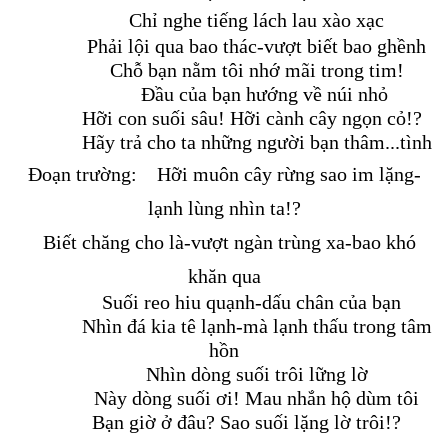
Chỉ nghe tiếng lách lau xào xạc
Phải lội qua bao thác-vượt biết bao ghềnh
Chỗ bạn nằm tôi nhớ mãi trong tim!
Đầu của bạn hướng về núi nhỏ
Hỡi con suối sâu! Hỡi cành cây ngọn cỏ!?
Hãy trả cho ta những người bạn thâm...tình
Đoạn trường:
Hỡi muôn cây rừng sao im lặng-
lạnh lùng nhìn ta!?
Biết chăng cho là-vượt ngàn trùng xa-bao khó
khăn qua
Suối reo hiu quạnh-dấu chân của bạn
Nhìn đá kia tê lạnh-mà lạnh thấu trong tâm
hồn
Nhìn dòng suối trôi lững lờ
Này dòng suối ơi! Mau nhắn hộ dùm tôi
Bạn giờ ở đâu? Sao suối lặng lờ trôi!?