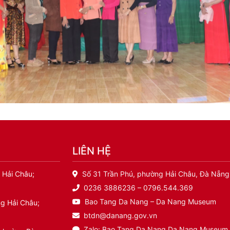
LIÊN HỆ
 Hải Châu;
Số 31 Trần Phú, phường Hải Châu, Đà Nẵng
0236 3886236 – 0796.544.369
Bao Tang Da Nang – Da Nang Museum
g Hải Châu;
btdn@danang.gov.vn
Zalo: Bao Tang Da Nang Da Nang Museum