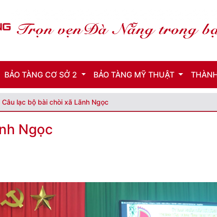
BẢO TÀNG CƠ SỞ 2
BẢO TÀNG MỸ THUẬT
THÀNH
Câu lạc bộ bài chòi xã Lãnh Ngọc
ãnh Ngọc