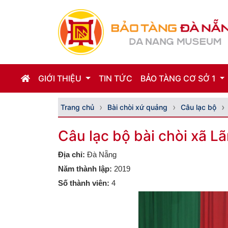
GIỚI THIỆU
TIN TỨC
BẢO TÀNG CƠ SỞ 1
Trang chủ
Bài chòi xứ quảng
Câu lạc bộ
Câu lạc bộ bài chòi xã L
Địa chỉ:
Đà Nẵng
Năm thành lập:
2019
Số thành viên:
4