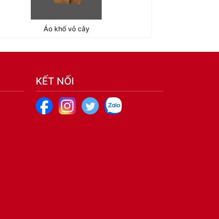
Áo khố vỏ cây
T
KẾT NỐI