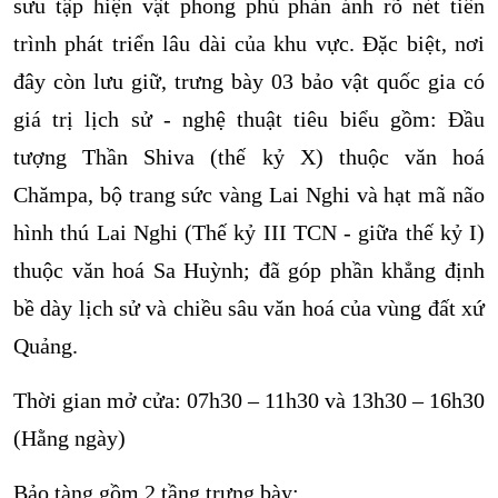
sưu tập hiện vật phong phú phản ánh rõ nét tiến
trình phát triển lâu dài của khu vực. Đặc biệt, nơi
đây còn lưu giữ, trưng bày 03 bảo vật quốc gia có
giá trị lịch sử - nghệ thuật tiêu biểu gồm: Đầu
tượng Thần Shiva (thế kỷ X) thuộc văn hoá
Chămpa, bộ trang sức vàng Lai Nghi và hạt mã não
hình thú Lai Nghi (Thế kỷ III TCN - giữa thế kỷ I)
thuộc văn hoá Sa Huỳnh; đã góp phần khẳng định
bề dày lịch sử và chiều sâu văn hoá của vùng đất xứ
Quảng.
Thời gian mở cửa: 07h30 – 11h30 và 13h30 – 16h30
(Hằng ngày)
Bảo tàng gồm 2 tầng trưng bày: