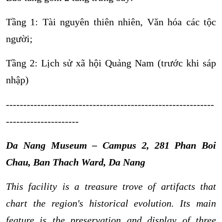
Tầng 1: Tài nguyên thiên nhiên, Văn hóa các tộc
người;
Tầng 2: Lịch sử xã hội Quảng Nam (trước khi sáp
nhập)
------------------------------------------------------------
---------------------
Da Nang Museum – Campus 2
, 281
Phan
Boi
Chau
, Ban
Thach
Ward, Da Nang
This facility is a treasure trove of artifacts that
chart the region's historical evolution. Its main
feature is the preservation and display of three