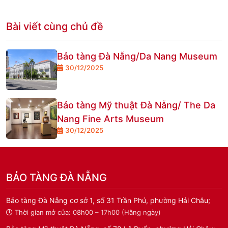
Bài viết cùng chủ đề
Bảo tàng Đà Nẵng/Da Nang Museum
30/12/2025
Bảo tàng Mỹ thuật Đà Nẵng/ The Da
Nang Fine Arts Museum
30/12/2025
BẢO TÀNG ĐÀ NẴNG
Bảo tàng Đà Nẵng cơ sở 1, số 31 Trần Phú, phường Hải Châu;
Thời gian mở cửa: 08h00 – 17h00 (Hằng ngày)