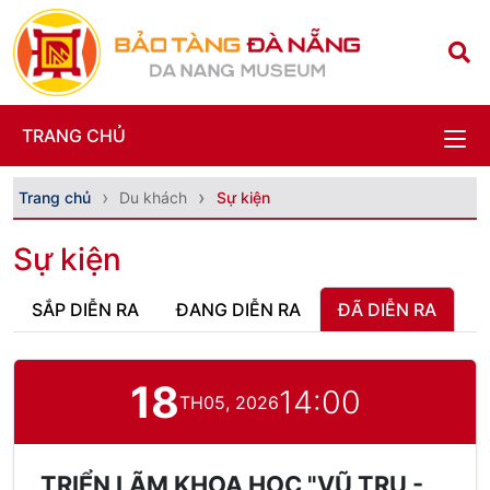
TRANG CHỦ
Trang chủ
Du khách
Sự kiện
Sự kiện
SẮP DIỄN RA
ĐANG DIỄN RA
ĐÃ DIỄN RA
18
14:00
TH05, 2026
TRIỂN LÃM KHOA HỌC "VŨ TRỤ -